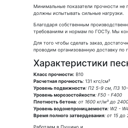
Минимальные показатели прочности не п
должны испытывать сильные нагрузки.
Благодаря собственным производственн
требованиям и нормам по ГОСТу. Мы кон
Для того чтобы сделать заказ, достаточ
проводим организованную доставку по г
Характеристики пес
Класс прочности:
В10
Расчетная прочность
:
131 кгс/см²
Уровень подвижности
: П2 5-9 см, П3 10
Уровень морозостойкости
: F50 - F400
Плотность бетона
: от 1600 кг/м³ до 240
Уровень водонепроницаемости
: W2 - W
Время полного затвердевания
: от 15 до
Работаем в Пущино и .