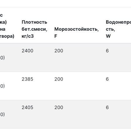
с
ка)
Плотность
Водонепр
на
бет.смеси,
Морозостойкость,
сть,
твора)
кг/с3
F
W
2400
200
6
0)
2385
200
6
0)
2405
200
6
0)