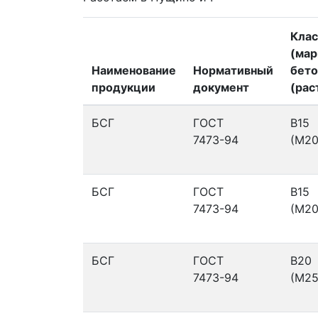
Клас
(мар
Наименование
Нормативный
бето
продукции
документ
(рас
БСГ
ГОСТ
В15
7473-94
(М20
БСГ
ГОСТ
В15
7473-94
(М20
БСГ
ГОСТ
В20
7473-94
(М25