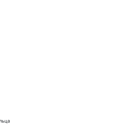
.
льца