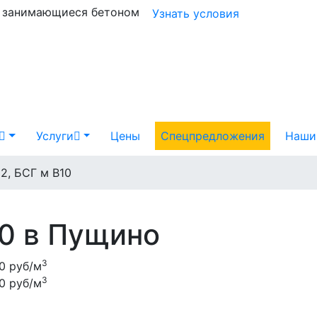
и занимающиеся бетоном
Узнать условия
Услуги
Цены
Спецпредложения
Наши
2, БСГ м В10
0 в Пущино
3
0 руб/м
3
0 руб/м