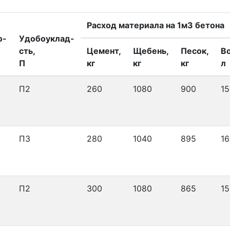
Расход материала на 1м3 бетона
о-
Удобоуклад-
сть,
Цемент,
Щебень,
Песок,
В
П
кг
кг
кг
л
П2
260
1080
900
15
П3
280
1040
895
16
П2
300
1080
865
15