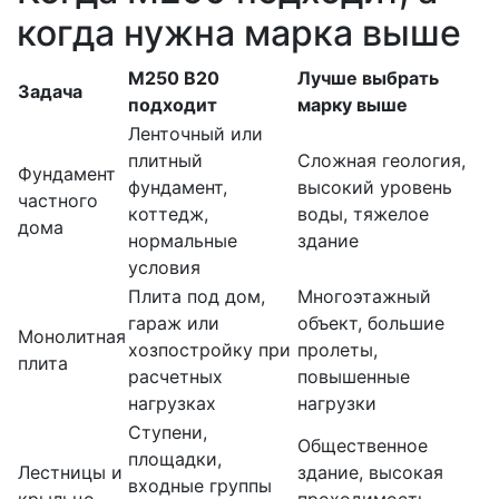
когда нужна марка выше
М250 В20
Лучше выбрать
Задача
подходит
марку выше
Ленточный или
плитный
Сложная геология,
Фундамент
фундамент,
высокий уровень
частного
коттедж,
воды, тяжелое
дома
нормальные
здание
условия
Плита под дом,
Многоэтажный
гараж или
объект, большие
Монолитная
хозпостройку при
пролеты,
плита
расчетных
повышенные
нагрузках
нагрузки
Ступени,
Общественное
площадки,
Лестницы и
здание, высокая
входные группы