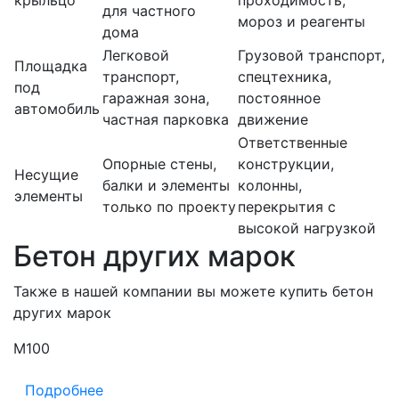
крыльцо
проходимость,
для частного
мороз и реагенты
дома
Легковой
Грузовой транспорт,
Площадка
транспорт,
спецтехника,
под
гаражная зона,
постоянное
автомобиль
частная парковка
движение
Ответственные
Опорные стены,
конструкции,
Несущие
балки и элементы
колонны,
элементы
только по проекту
перекрытия с
высокой нагрузкой
Бетон других марок
Также в нашей компании вы можете купить бетон
других марок
М100
М
Подробнее